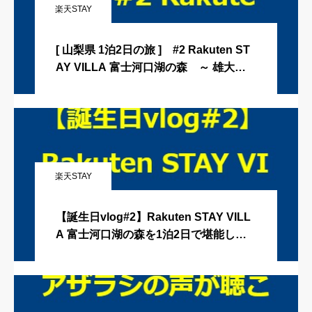
楽天STAY
[ 山梨県 1泊2日の旅 ] #2 Rakuten ST
AY VILLA 富士河口湖の森 ～ 雄大な
富士山の麓 プライベートサウナ完備の
貸切ヴィラ 山梨県のお宿編です ～
楽天STAY
【誕生日vlog#2】Rakuten STAY VILL
A 富士河口湖の森を1泊2日で堪能して
きた / マルチーズ×ペキニーズ