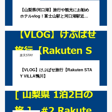
【山梨県/河口湖】旅行や観光にお勧め
ホテルvlog！富士山駅と河口湖駅近、
サウナ＆人工温泉の半露天風呂付き客室
♪Rakuten STAY VILLA 富士河口湖の森
（楽天ステイヴィラ富士河口湖の森）
楽天STAY
【VLOG】けぷぱせ旅行【Rakuten STA
Y VILLA鴨川】