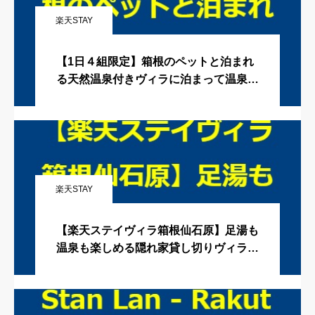
楽天STAY
【1日４組限定】箱根のペットと泊まれ
る天然温泉付きヴィラに泊まって温泉三
昧してきました♨️
楽天STAY
【楽天ステイヴィラ箱根仙石原】足湯も
温泉も楽しめる隠れ家貸し切りヴィラで
クリスマスパーティ!【Rakten STAY VI
LLA】女子会/おこもり旅/クリパ