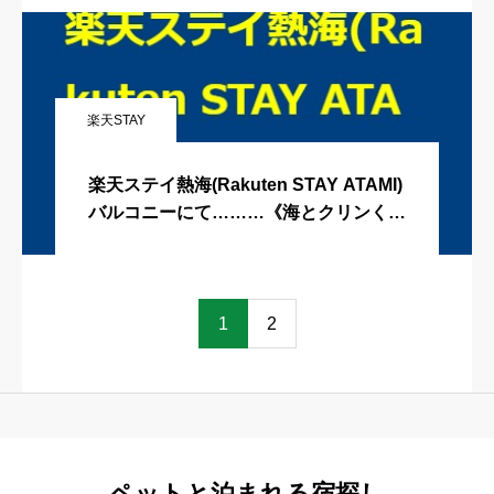
楽天STAY
楽天ステイ熱海(Rakuten STAY ATAMI)
バルコニーにて………《海とクリンく
ん》
1
2
ペットと泊まれる宿探し