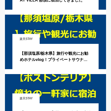
AY VILLA 那須に宿泊してきました
楽天STAY
【那須塩原/栃木県】旅行や観光にお勧
めホテルvlog！プライベートサウナ＆
半露天風呂付客室♪楽天ステイヴィラ那
須（Rakuten STAY VILLA 那須）★概
要欄下部に特別クーポン有★
楽天STAY