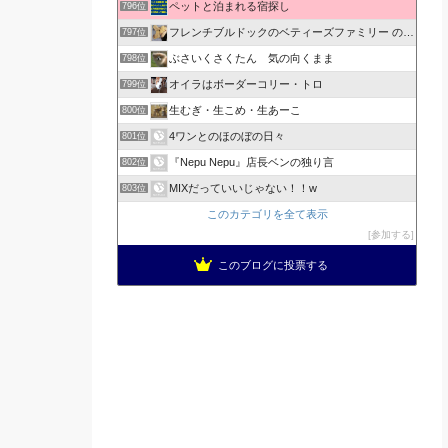
ペットと泊まれる宿探し
796位
フレンチブルドックのベティーズファミリー の生活
797位
ぶさいくさくたん 気の向くまま
798位
オイラはボーダーコリー・トロ
799位
生むぎ・生こめ・生あーこ
800位
4ワンとのほのぼの日々
801位
『Nepu Nepu』店長ベンの独り言
802位
MIXだっていいじゃない！！w
803位
このカテゴリを全て表示
参加する
このブログに投票する