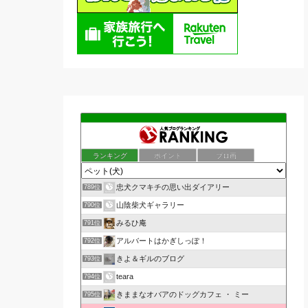
ランキング
ポイント
ブロ画
忠犬クマキチの思い出ダイアリー
789位
山陰柴犬ギャラリー
790位
みるひ庵
791位
アルバートはかぎしっぽ！
792位
きよ＆ギルのブログ
793位
teara
794位
きままなオバアのドッグカフェ ・ ミー
795位