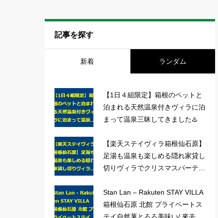
記事を探す
新着
ランダム
【1日４組限定】箱根のペットと
泊まれる天然温泉付きヴィラに泊
まって温泉三昧してきました♨️
【楽天ステイヴィラ箱根仙石原】
足湯も温泉も楽しめる隠れ家貸し
切りヴィラでクリスマスパーテ
ィ!【Rakten STAY VILLA】女子
会/おこもり旅/クリパ
Stan Lan – Rakuten STAY VILLA
箱根仙石原 北館 プライベートス
テイ自然薯とろろ美味い/ 來去箱