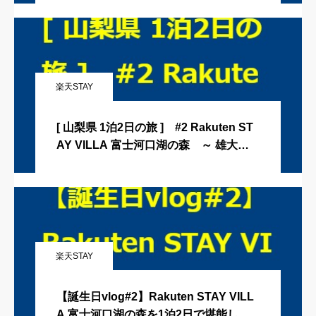
♪Rakuten STAY VILLA 富士河口湖の森
（楽天ステイヴィラ富士河口湖の森）
楽天STAY
[ 山梨県 1泊2日の旅 ] #2 Rakuten ST
AY VILLA 富士河口湖の森 ～ 雄大な
富士山の麓 プライベートサウナ完備の
貸切ヴィラ 山梨県のお宿編です ～
楽天STAY
【誕生日vlog#2】Rakuten STAY VILL
A 富士河口湖の森を1泊2日で堪能して