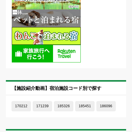
必須





星の数をお選びください
タイトル
必須
【施設紹介動画】宿泊施設コード別で探す
内容
必須
170212
171239
185326
185451
186096