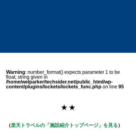
Warning
: number_format() expects parameter 1 to be
float, string given in
/home/welparker/techsider.net/public_html/wp-
content/plugins/lockets/lockets_func.php
on line
95
★ ★
（
楽天トラベルの「施設紹介トップページ」を見る
）