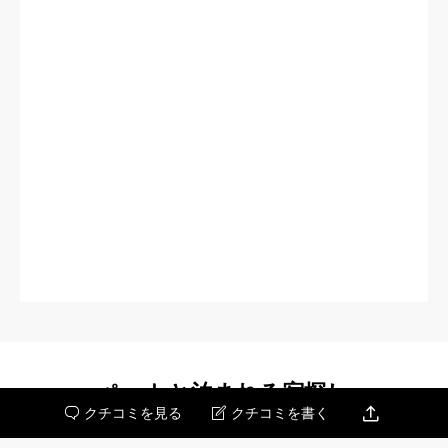
ペットと泊まれる宿探し

クチコミを見る
クチコミを書く


プロ野球の球団の一つである「埼玉西武ライオンズ」に関する情