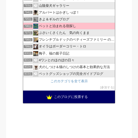
山陰柴犬ギャラリー
793位
アルバートはかぎしっぽ！
794位
きよ＆ギルのブログ
795位
ペットと泊まれる宿探し
796位
ぶさいくさくたん 気の向くまま
797位
フレンチブルドックのベティーズファミリー の生活
798位
オイラはボーダーコリー・トロ
799位
梅子、福の親子日記
800位
4ワンとのほのぼの日々
801位
犬のしつけ＆猫のしつけの基本と効果的な方法
802位
ペットグッズショップの完全ガイドブログ
803位
このカテゴリを全て表示
参加する
このブログに投票する