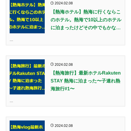
2024.02.08
【熱海ホテル】熱海に行くならこ
のホテル。熱海で10以上のホテル
に泊まったけどその中でもかなり
良かったよ！#ホテル #ホテル紹
...
介 #熱海 #熱海旅行 #熱海観光 #
ホカンス #楽天ステイ熱海 #PR
2024.02.08
【熱海旅行】最新ホテルRakuten
STAY 熱海に泊まった〜子連れ熱
海旅行#1〜
...
2024.02.08