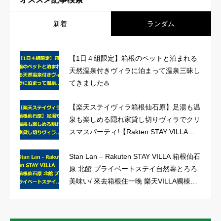
新着
ランダム
【1日４組限定】箱根のペットと泊まれる
天然温泉付きヴィラに泊まって温泉三昧し
てきました♨️
【楽天ステイヴィラ箱根仙石原】足湯も温
泉も楽しめる隠れ家貸し切りヴィラでクリ
スマスパーティ!【Rakten STAY VILLA】
女子会/おこもり旅/クリパ
Stan Lan – Rakuten STAY VILLA 箱根仙石
原 北館 プライベートステイ自然薯とろろ
美味い/ 來去箱根住一晚 樂天VILLA獨棟別
墅超讚