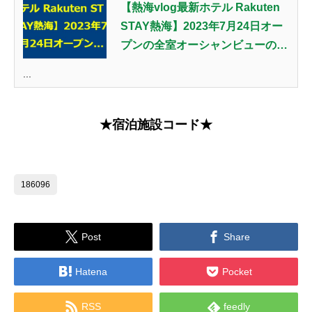
【熱海vlog最新ホテル Rakuten
STAY熱海】2023年7月24日オー
プンの全室オーシャンビューの絶
景客室に宿泊
...
★宿泊施設コード★
186096


Post
Share


Hatena
Pocket


RSS
feedly