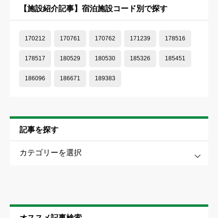
【施設紹介記事】宿泊施設コード別で探す
170212
170761
170762
171239
178516
178517
180529
180530
185326
185451
186096
186671
189383
記事を探す
す
投稿の注意点
①誹謗中傷・アダルト・個人情報の内容が含まれる発言はご遠慮
ください
オススメ記事検索