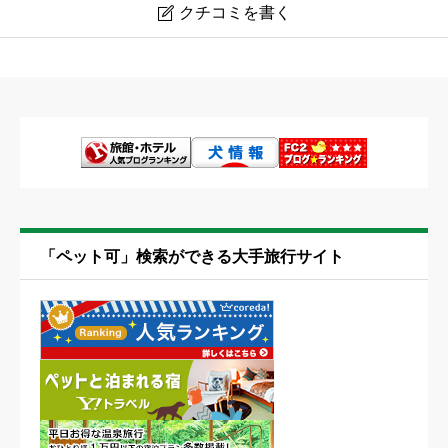
クチコミを書く

Ｒａｋｕｔｅｎ ＳＴＡＹ 熱海（186096）
ニックネーム
任意
「ペット可」検索ができる大手旅行サイト
上に表示された文字を入力してください。
満足度
必須





星の数をお選びください