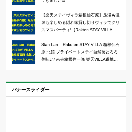
てきました♨️
【楽天ステイヴィラ箱根仙石原】足湯も温
泉も楽しめる隠れ家貸し切りヴィラでクリ
スマスパーティ!【Rakten STAY VILLA】
女子会/おこもり旅/クリパ
Stan Lan – Rakuten STAY VILLA 箱根仙石
原 北館 プライベートステイ自然薯とろろ
美味い/ 來去箱根住一晚 樂天VILLA獨棟別
墅超讚
バナースライダー