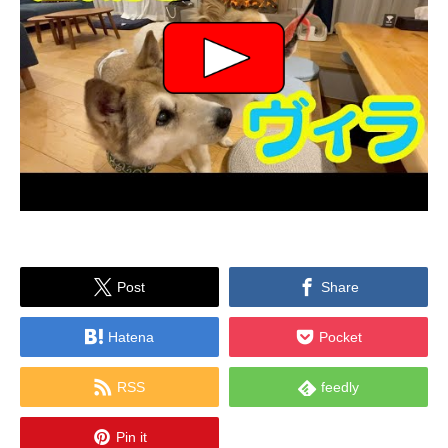


Post
Share


Hatena
Pocket


RSS
feedly

Pin it