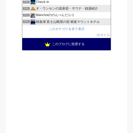
Check-in
23位
オ・ウンセンの温泉宿・サウナ・銭湯紹介
24位
Manchotののんべんだらり
25位
精進湖 富士山眺望の宿 精進マウントホテル
26位
このカテゴリを全て表示
参加する
このブログに投票する