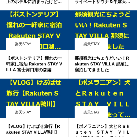
上のホテルに泊まったけどそ
ライベートサウナ＆半露天風
の中でもかなり良かったよ！
呂付客室♪楽天ステイヴィラ
#ホテル #ホテル紹介 #熱海
那須（Rakuten STAY VILLA
#熱海旅行 #熱海観光 #ホカ
那須）★概要欄下部に特別ク
ンス #楽天ステイ熱海 #PR
ーポン有★
楽天STAY
楽天STAY
【ボストンテリア】憧れの一
那須観光にちょうどいい！R
軒家に宿泊 Rakuten STAY V
akuten STAY VILLA 那須に
ILLA 富士河口湖の森編
宿泊してきました
楽天STAY
楽天STAY
【VLOG】けぷぱせ旅行【R
【ポメラニアン】犬とＲａｋ
akuten STAY VILLA鴨川】
ｕｔｅｎ ＳＴＡＹ ＶＩＬ