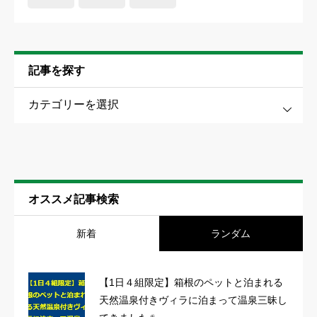
記事を探す
す
オススメ記事検索
新着
ランダム
【1日４組限定】箱根のペットと泊まれる
天然温泉付きヴィラに泊まって温泉三昧し