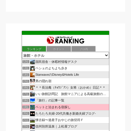
ランキング
ポイント
ブロ画
国民宿舎・休暇村情報デスク
12位
ペシェのよちよち歩き
13位
StarwaveのDisney&Hotels Life
14位
男の隠れ宿
15位
＊＊長治庵（ﾁｮｳｼﾞｱﾝ）女将（おかめ）日記＊＊
16位
いい旅館訪問記 旅館マニアによる高級旅館のおすすめブログ
17位
「旅行」の記事一覧
18位
ペットと泊まれる宿探し
19位
たろたろ夫婦-20代共働き新婚夫婦ブログ-
20位
懐古録〜道産子おやじの旅切符Ｆ
21位
信州別所温泉｜上松屋ブログ
22位